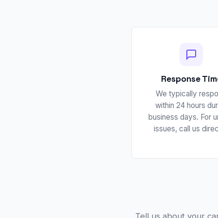
Response Tim
We typically resp
within 24 hours dur
business days. For u
issues, call us direc
Tell us about your ca