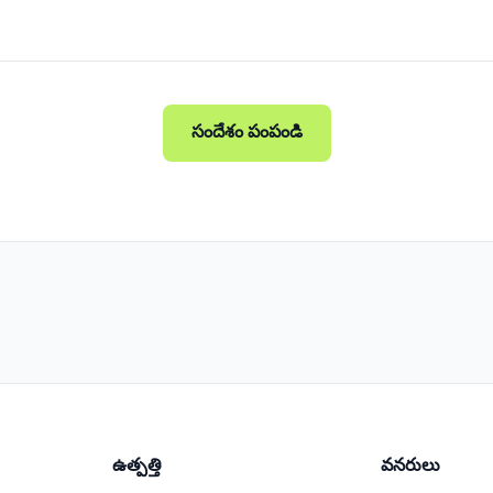
సందేశం పంపండి
ఉత్పత్తి
వనరులు