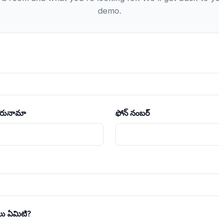
demo.
ిరునామా
ఫోన్ నంబర్
ు ఏమిటి?