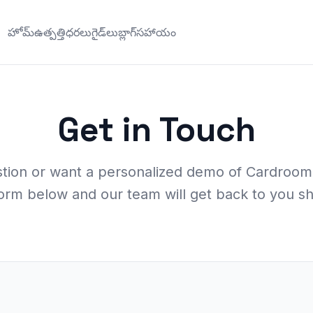
హోమ్
ఉత్పత్తి
ధరలు
గైడ్‌లు
బ్లాగ్
సహాయం
Get in Touch
tion or want a personalized demo of Cardroom3
orm below and our team will get back to you sh