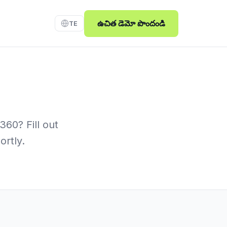
ఉచిత డెమో పొందండి
TE
60? Fill out
ortly.