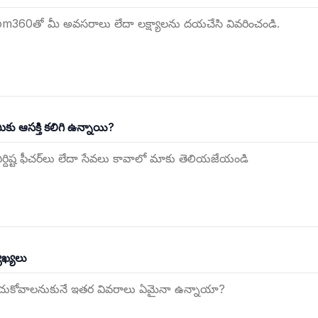
మీకు ఆసక్తి కలిగి ఉన్నాయి?
ఖ్యలు