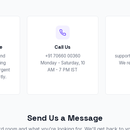
e
Call Us
ond
+91 70660 00360
suppor
ing
Monday - Saturday, 10
We re
rgent
AM - 7 PM IST
tly.
Send Us a Message
rd room and what you're looking for. We'll get back to y