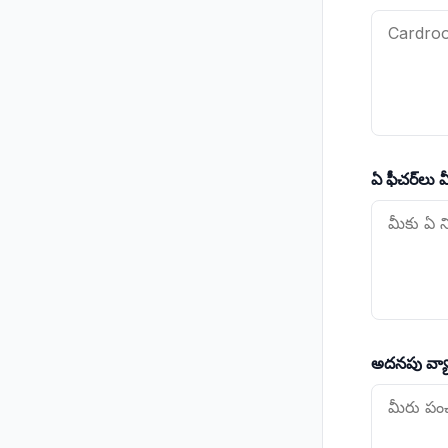
ఏ ఫీచర్‌లు 
అదనపు వ్యా