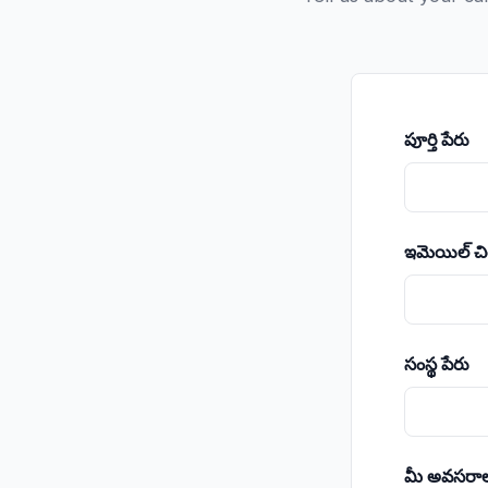
పూర్తి పేరు
ఇమెయిల్ చ
సంస్థ పేరు
మీ అవసరాల