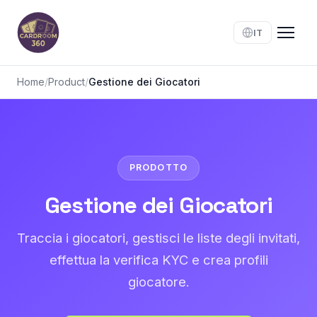
IT
Home
/
Product
/
Gestione dei Giocatori
PRODOTTO
Gestione dei Giocatori
Traccia i giocatori, gestisci le liste degli invitati,
effettua la verifica KYC e crea profili
giocatore.