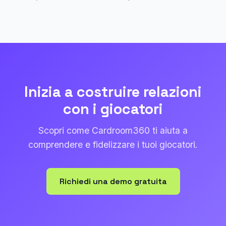
Inizia a costruire relazioni
con i giocatori
Scopri come Cardroom360 ti aiuta a
comprendere e fidelizzare i tuoi giocatori.
Richiedi una demo gratuita