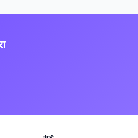
रा
कंपनी