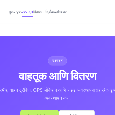
मुख्य पृष्ठ
उत्पादन
किंमत
मार्गदर्शक
ब्लॉग
मदत
उत्पादन
वाहतूक आणि वितरण
िस्पॅच, वाहन ट्रॅकिंग, GPS लोकेशन आणि राइड व्यवस्थापनासह खेळाडूंच्
व्यवस्थापन करा.