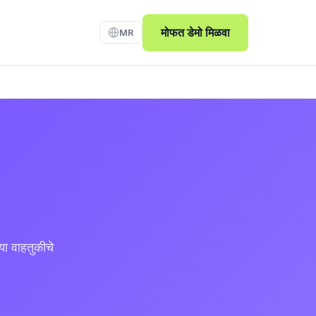
मोफत डेमो मिळवा
MR
या वाहतुकीचे