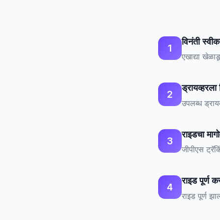
विनंती स्वीक
1
एखाद्या खेळाडू
ड्रायव्हरला 
2
उपलब्ध ड्राय
राइडचा मागोव
3
जीपीएस ट्रॅक
राइड पूर्ण क
4
राइड पूर्ण झा