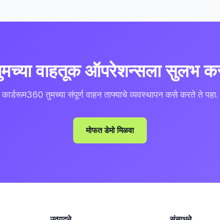
ुमच्या वाहतूक ऑपरेशन्सला सुलभ क
कार्डरूम360 तुमच्या संपूर्ण वाहन ताफ्याचे व्यवस्थापन कसे करते ते पहा.
मोफत डेमो मिळवा
उत्पादने
संसाधने