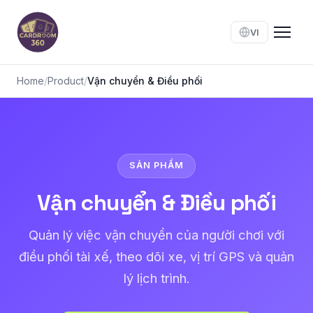
VI
Home
/
Product
/
Vận chuyển & Điều phối
SẢN PHẨM
Vận chuyển & Điều phối
Quản lý việc vận chuyển của người chơi với
điều phối tài xế, theo dõi xe, vị trí GPS và quản
lý lịch trình.