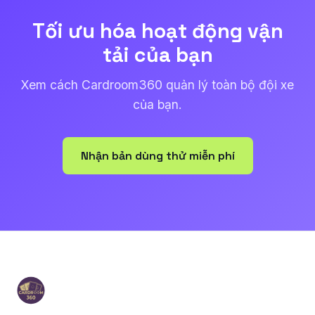
Tối ưu hóa hoạt động vận
tải của bạn
Xem cách Cardroom360 quản lý toàn bộ đội xe
của bạn.
Nhận bản dùng thử miễn phí