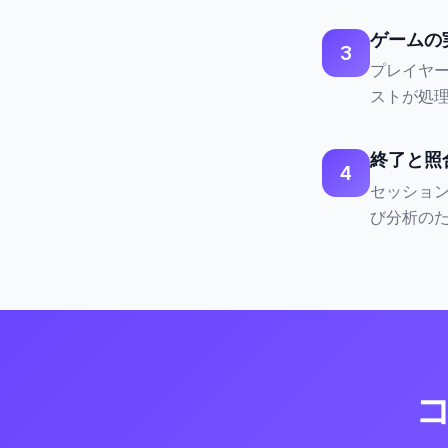
ゲームの
3
プレイヤ
ストが処
終了と照
4
セッショ
び分析の