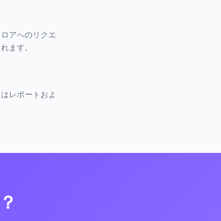
フロアへのリクエ
されます。
タはレポートおよ
？