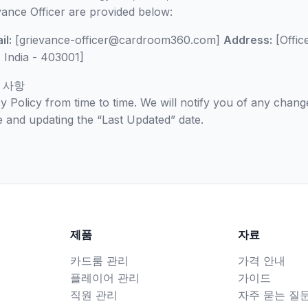
evance Officer are provided below:
il:
[grievance-officer@cardroom360.com]
Address:
[Offic
 India - 403001]
 사항
 Policy from time to time. We will notify you of any chang
e and updating the “Last Updated” date.
제품
자료
카드룸 관리
가격 안내
플레이어 관리
가이드
직원 관리
자주 묻는 질문 