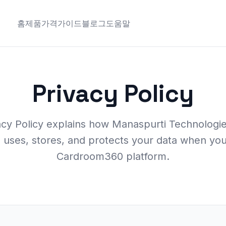
홈
제품
가격
가이드
블로그
도움말
Privacy Policy
acy Policy explains how Manaspurti Technologie
, uses, stores, and protects your data when yo
Cardroom360 platform.