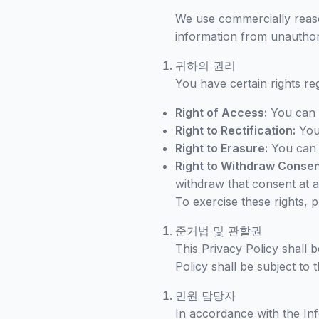
We use commercially reason
information from unauthori
귀하의 권리
You have certain rights re
Right of Access:
You can r
Right to Rectification:
You 
Right to Erasure:
You can r
Right to Withdraw Consen
withdraw that consent at a
To exercise these rights, 
준거법 및 관할권
This Privacy Policy shall b
Policy shall be subject to t
민원 담당자
In accordance with the In