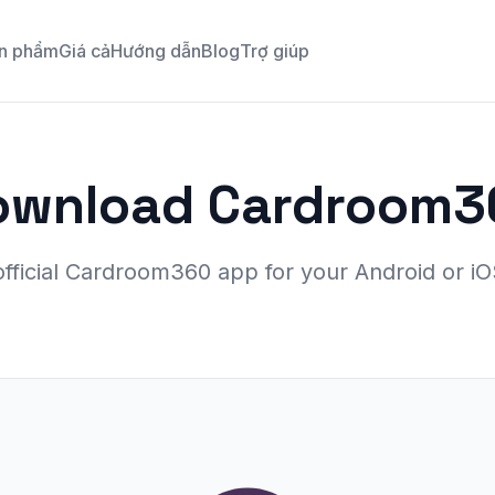
n phẩm
Giá cả
Hướng dẫn
Blog
Trợ giúp
ownload Cardroom3
official Cardroom360 app for your Android or iO