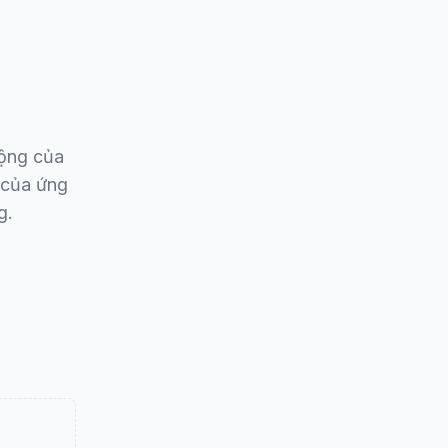
động của
 của ứng
g.