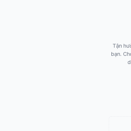
Tận hưở
bạn. Ch
d