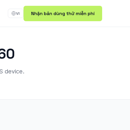
Nhận bản dùng thử miễn phí
VI
60
S device.