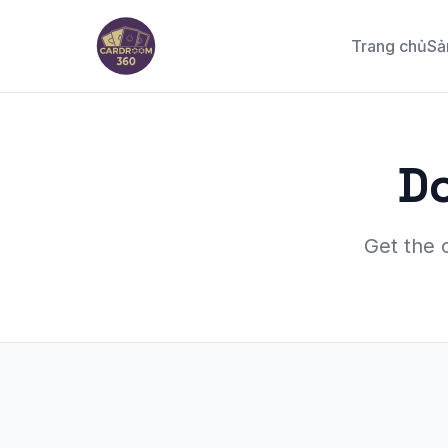
Trang chủ
Sả
D
Get the 