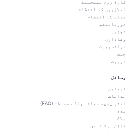
کارڈ روم مینجمنٹ
کھلاڑیوں کا انتظام
عملے کا انتظام
ٹورنامنٹس
تجزیہ
وفاداری
ٹرانسپورٹ
چیٹ
تربیت
وسائل
قیمتیں
ہدایات
اکثر پوچھے جانے والے سوالات (FAQ)
مدد
بلاگ
ڈاؤن لوڈ کریں