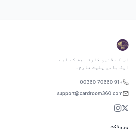
آپ کے لائیو کارڈ روم کے لیے
ایک جامع پلیٹ فارم۔
+91 70660 00360
support@cardroom360.com
پروڈکٹ