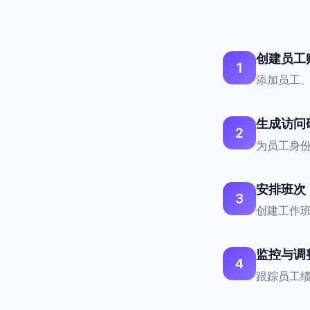
创建员工
1
添加员工
生成访问
2
为员工身份
安排班次
3
创建工作
监控与调
4
跟踪员工