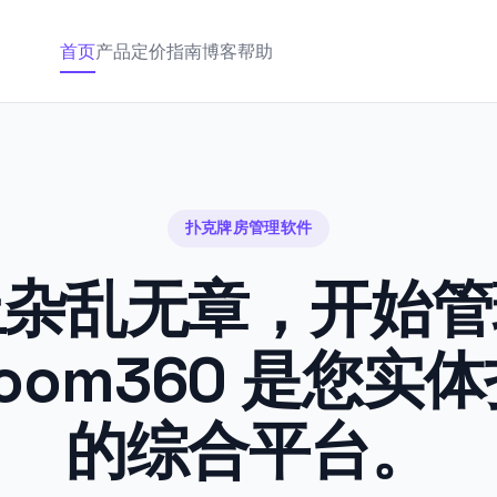
首页
产品
定价
指南
博客
帮助
扑克牌房管理软件
止杂乱无章，开始管
droom360 是您实
的综合平台。