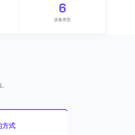
6
设备类型
战。
 的方式