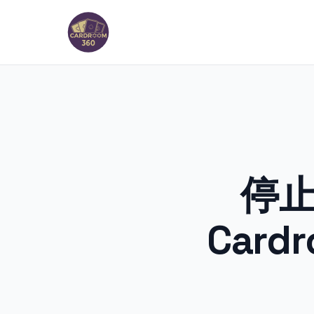
停
Car