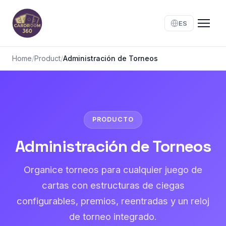
ES
Home
/
Product
/
Administración de Torneos
PRODUCTO
Administración de Torneos
Organice torneos para cualquier juego de
cartas con estructuras de ciegas
configurables, premios, reentradas y un reloj
de torneo integrado.