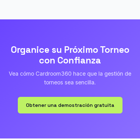
Organice su Próximo Torneo
con Confianza
Vea cómo Cardroom360 hace que la gestión de
torneos sea sencilla.
Obtener una demostración gratuita