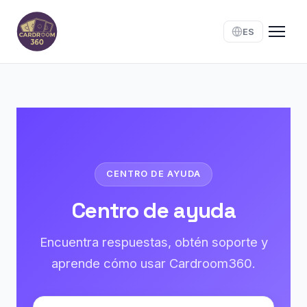
ES
CENTRO DE AYUDA
Centro de ayuda
Encuentra respuestas, obtén soporte y
aprende cómo usar Cardroom360.