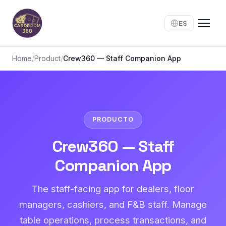
ES
Home
/
Product
/
Crew360 — Staff Companion App
PRODUCTO
Crew360 — Staff
Companion App
The staff-facing app for dealers, floor
managers, cashiers, and F&B staff. Manage
table operations, process transactions, and