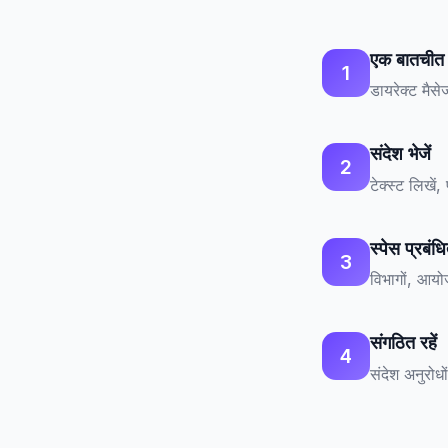
एक बातचीत श
1
डायरेक्ट मैसे
संदेश भेजें
2
टेक्स्ट लिखें
स्पेस प्रबंधि
3
विभागों, आयो
संगठित रहें
4
संदेश अनुरोध