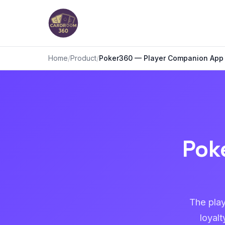
Home
/
Product
/
Poker360 — Player Companion App
Pok
The play
loyal