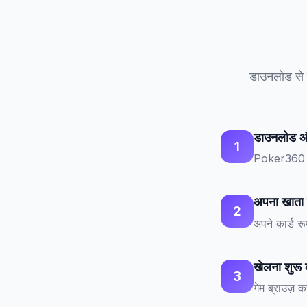
डाउनलोड से ल
डाउनलोड और
1
Poker360 क
अपना खाता ल
2
अपने कार्ड रू
खेलना शुरू क
3
गेम ब्राउज़ क