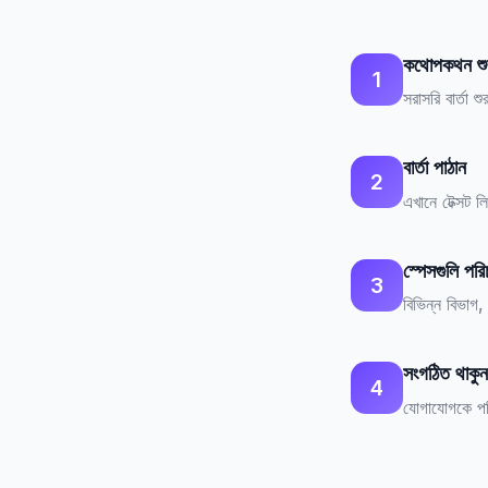
কথোপকথন শু
1
সরাসরি বার্তা
বার্তা পাঠান
2
এখানে টেক্সট 
স্পেসগুলি পর
3
বিভিন্ন বিভাগ
সংগঠিত থাকুন
4
যোগাযোগকে পরি