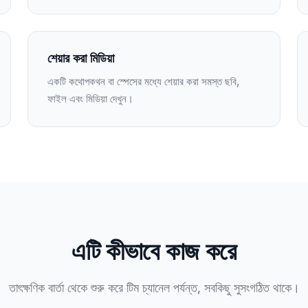
শেয়ার করা মিডিয়া
একটি কথোপকথন বা স্পেসের মধ্যে শেয়ার করা সমস্ত ছবি,
ফাইল এবং মিডিয়া দেখুন।
এটি কীভাবে কাজ করে
তাৎক্ষণিক বার্তা থেকে শুরু করে টিম চ্যানেল পর্যন্ত, সবকিছু সুসংগঠিত থাকে।