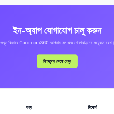
ইন-অ্যাপ যোগাযোগ চালু করুন
দেখুন কিভাবে Cardroom360 আপনার দল এবং খেলোয়াড়দের সংযুক্ত রাখে
বিনামূল্যে ডেমো দেখুন
পণ্য
রিসোর্স