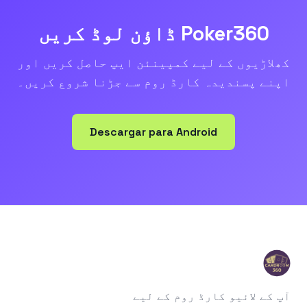
Poker360 ڈاؤن لوڈ کریں
کھلاڑیوں کے لیے کمپینئن ایپ حاصل کریں اور
اپنے پسندیدہ کارڈ روم سے جڑنا شروع کریں۔
Descargar para Android
آپ کے لائیو کارڈ روم کے لیے