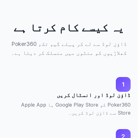
یہ کیسے کام کرتا ہے
ڈاؤن لوڈ سے لے کر پہلے گیم تک، Poker360
کھلاڑیوں کو منٹوں میں منسلک کر دیتا ہے۔
1
ڈاؤن لوڈ اور انسٹال کریں
Poker360 کو Google Play Store یا Apple App
Store سے ڈاؤن لوڈ کریں۔
2