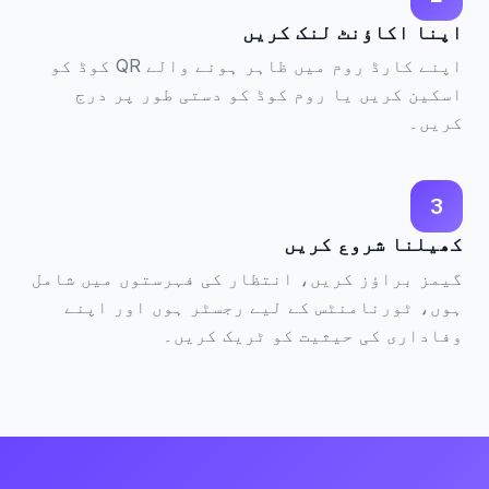
اپنا اکاؤنٹ لنک کریں
اپنے کارڈ روم میں ظاہر ہونے والے QR کوڈ کو
اسکین کریں یا روم کوڈ کو دستی طور پر درج
کریں۔
3
کھیلنا شروع کریں
گیمز براؤز کریں، انتظار کی فہرستوں میں شامل
ہوں، ٹورنامنٹس کے لیے رجسٹر ہوں اور اپنے
وفاداری کی حیثیت کو ٹریک کریں۔