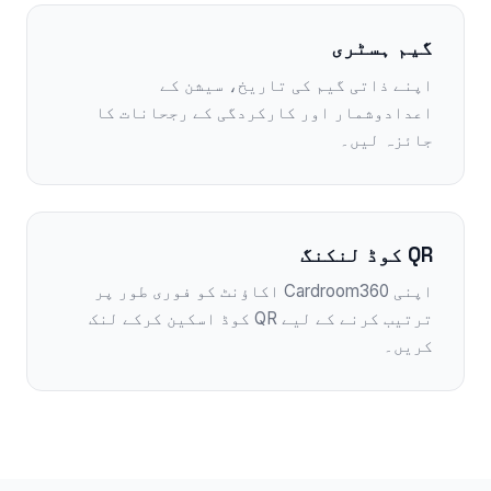
گیم ہسٹری
اپنے ذاتی گیم کی تاریخ، سیشن کے
اعدادوشمار اور کارکردگی کے رجحانات کا
جائزہ لیں۔
QR کوڈ لنکنگ
اپنی Cardroom360 اکاؤنٹ کو فوری طور پر
ترتیب کرنے کے لیے QR کوڈ اسکین کرکے لنک
کریں۔