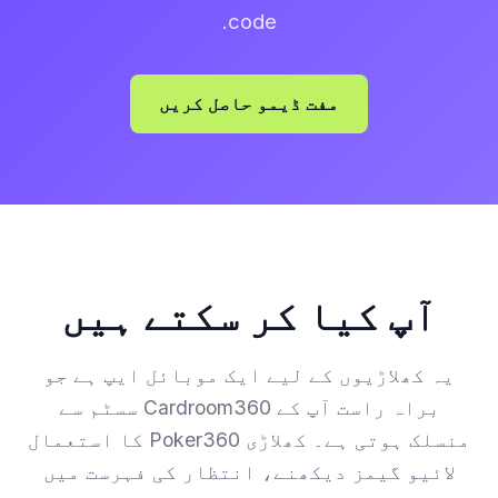
code.
مفت ڈیمو حاصل کریں
آپ کیا کر سکتے ہیں
یہ کھلاڑیوں کے لیے ایک موبائل ایپ ہے جو
براہ راست آپ کے Cardroom360 سسٹم سے
منسلک ہوتی ہے۔ کھلاڑی Poker360 کا استعمال
لائیو گیمز دیکھنے، انتظار کی فہرست میں