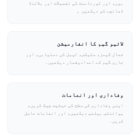
ہوں، اور ٹورنامنٹ کی تفصیلات اور بلائنڈ
ڈھانچے کو دیکھیں。
لائیو گیم کا انفارمیشن
فعال گیمز، سٹیکس، ٹیبل کی دستیابی، اور
جاری گیم کے اعدادوشمار دیکھیں۔
وفاداری اور انعامات
اپنی وفاداری کی سطح کی حیثیت چیک کریں،
پوائنٹس بیلنس دیکھیں، اور انعامات حاصل
کریں۔