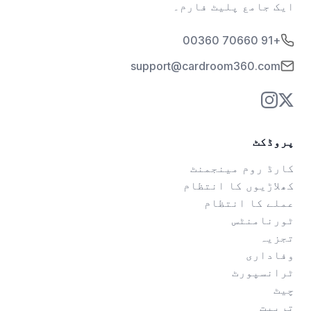
ایک جامع پلیٹ فارم۔
+91 70660 00360
support@cardroom360.com
پروڈکٹ
کارڈ روم مینجمنٹ
کھلاڑیوں کا انتظام
عملے کا انتظام
ٹورنامنٹس
تجزیہ
وفاداری
ٹرانسپورٹ
چیٹ
تربیت