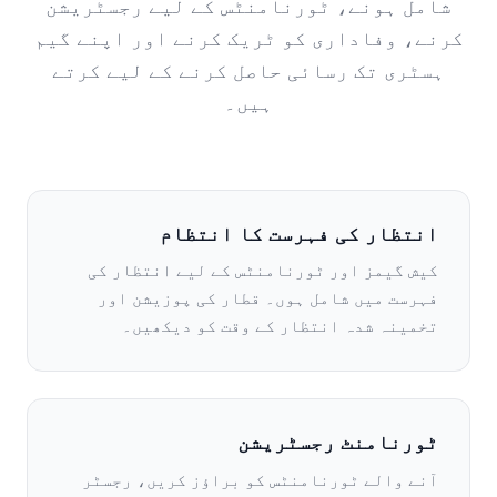
شامل ہونے، ٹورنامنٹس کے لیے رجسٹریشن
کرنے، وفاداری کو ٹریک کرنے اور اپنے گیم
ہسٹری تک رسائی حاصل کرنے کے لیے کرتے
ہیں۔
انتظار کی فہرست کا انتظام
کیش گیمز اور ٹورنامنٹس کے لیے انتظار کی
فہرست میں شامل ہوں۔ قطار کی پوزیشن اور
تخمینہ شدہ انتظار کے وقت کو دیکھیں۔
ٹورنامنٹ رجسٹریشن
آنے والے ٹورنامنٹس کو براؤز کریں، رجسٹر