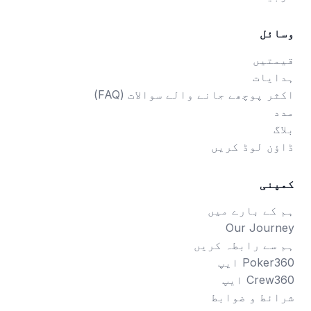
وسائل
قیمتیں
ہدایات
اکثر پوچھے جانے والے سوالات (FAQ)
مدد
بلاگ
ڈاؤن لوڈ کریں
کمپنی
ہم کے بارے میں
Our Journey
ہم سے رابطہ کریں
Poker360 ایپ
Crew360 ایپ
شرائط و ضوابط