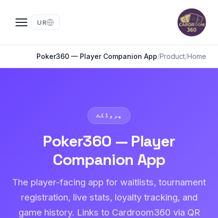
UR
Poker360 — Player Companion App
/
Product
/
Home
پروڈکٹ
Poker360 — Player
Companion App
The player-facing app for waitlists, tournament
registration, live stats, loyalty tracking, and
game history. Links to Cardroom360 via QR