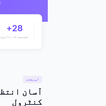
آ
28+
خصوصیت کے ماڈیول
آپریشنز
آسان انتظا
کنٹرول