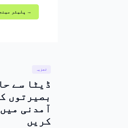
پلیئر مینجمنٹ کو دریافت کریں →
تجزیہ
ڈیٹا سے حا
بصیرتوں کے
آمدنی میں 
کریں