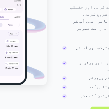
د کریں اور حقیقی
 شروع کریں۔
C کا تجزیاتی انجن آپ کو
اہ راست تصویر
ٹرکس اور آمدنی
یہ اور برقرار
س رپورٹس
ٹا برآمد
یڈمن آڈٹ لاگز