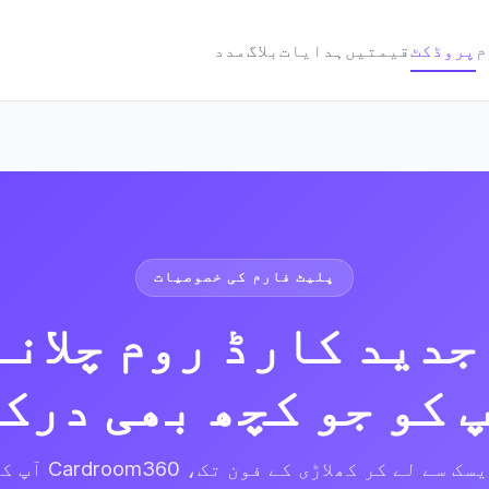
م
پروڈکٹ
قیمتیں
ہدایات
بلاگ
مدد
پلیٹ فارم کی خصوصیات
جدید کارڈ روم چلانے
 کو جو کچھ بھی درک
فرنٹ ڈیسک سے لے کر کھلاڑی 