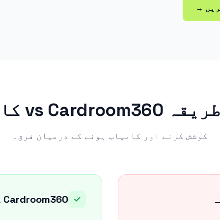
ریں →
vs Cardr کا طریقہ
کوشش کرنے اور کامیاب ہونے کے درمیان فرق۔
ہ
Cardroom360 کا طریقہ
✓