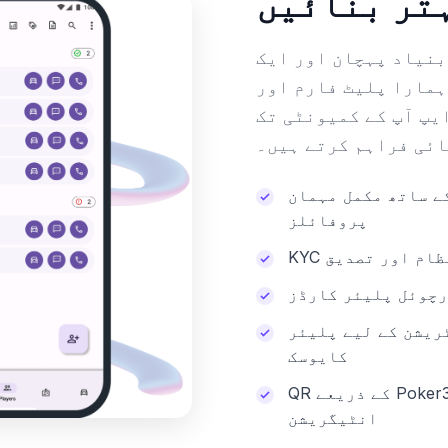
تر بنائیں
بنیاد پہچان اور ایک
ہمارا پلیٹ فارم اور
یپ آپ کے کمیونٹی تک
ائی فراہم کرتے ہیں۔
ے ساتھ مکمل مہمان
پروفائلز
نتظام اور تصدیق
رچوئل پلیئر کارڈز
ریشن کے لیے پلیئر
کایوسک
QR کے ذریعے Poker360 اور Crew360 ایپ
انٹیگریشن