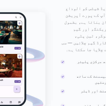
یڈ شیٹس کو الوداع
ہیں۔ Cardroom360 آپ کے پورے آپریشن
ن بناتا ہے، بشمول
یکنگ، اور گیم
وکر، ٹین پٹی،
ارڈ گیم چلائیں — سب
 چلایا جا سکتا ہے۔
ھ مرکزی پلیئر
یسمنٹ کے ساتھ
رستیں
نٹ اور ڈیلر
، اور شفٹ