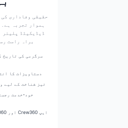
بہ
حقیقی وفاداری کی 
ہموار تجربہ ہے۔ 
ڈیڈیکیٹڈ پلیئر ا
براہ راست رس
سرگرمی کی تاریخ ک
KYC دستاویزات کا ا
تیز شناخت کے لیے و
خود-خدمت رجسٹ