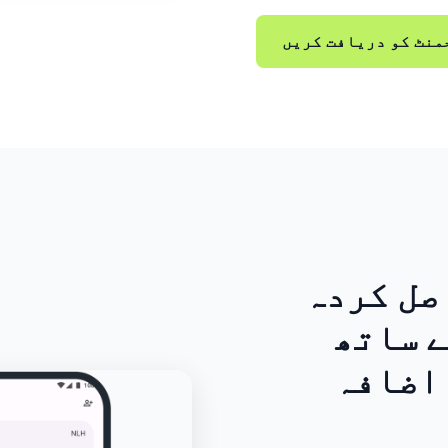
صل کردہ
 ساتھ
اضافہ