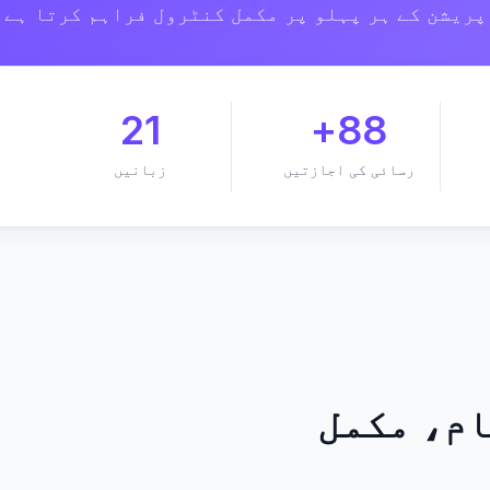
پریشن کے ہر پہلو پر مکمل کنٹرول فراہم کرتا ہے۔
21
88+
رسائی کی اجازتیں
زبانیں
م، مکمل