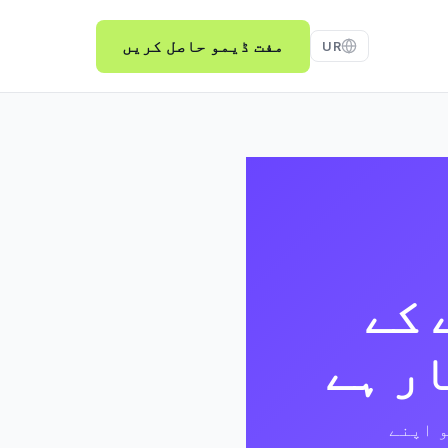
مفت ڈیمو حاصل کریں
UR
 کے
ار ہے
کے فون تک، Cardroom360 آپ کو اپنے