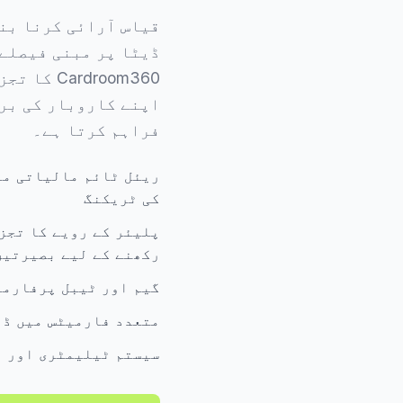
قیاس آرائی کرنا بن
ڈیٹا پر مبنی فیصلے
ardroom360
اپنے کاروبار کی بر
فراہم کرتا ہے۔
ریئل ٹائم مالیاتی می
کی ٹریکنگ
پلیئر کے رویے کا تجز
رکھنے کے لیے بصیرتیں
گیم اور ٹیبل پرفارمن
متعدد فارمیٹس میں ڈی
سیستم ٹیلیمٹری اور ا