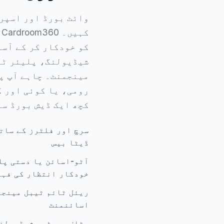
وائٹ بورڈ اور اسپر
ک
کو خودکار کر کے آسا
شیڈیولنگ، پلیئر ٹر
مینجمنٹ۔ چاہے آپ پ
رومی، یا کوئی اور ک
کچھ ایک ڈیش بورڈ سے
سرچ اور فلٹرز کے سات
ڈیٹا بیس
آٹو-اسائن یا دستی پل
خودکار انتظار کی فہ
ریئل ٹائم ٹیبل مینجم
اسائنمنٹ
سٹاف روسٹر، شیڈیولنگ