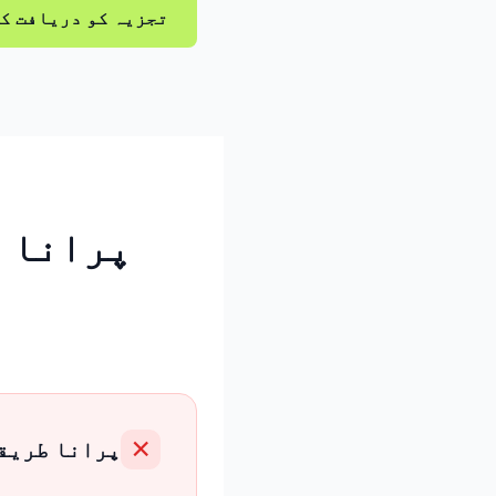
تجزیہ کو دریافت ک
پرانا طریقہ oom360
پرانا طریق
✕