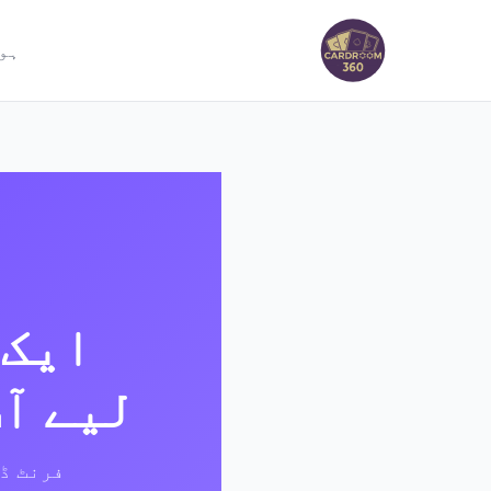
ہو
ایک 
لیے آپ