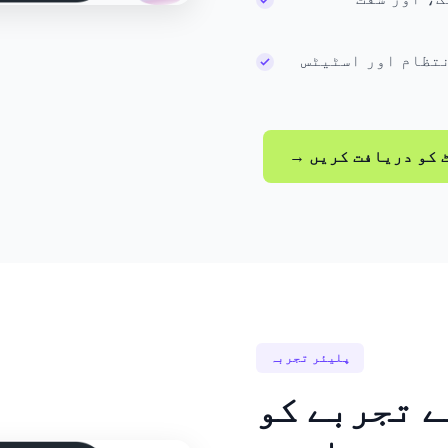
تظام اور اسٹیٹس
پلیئر تجربہ
ے تجربے کو