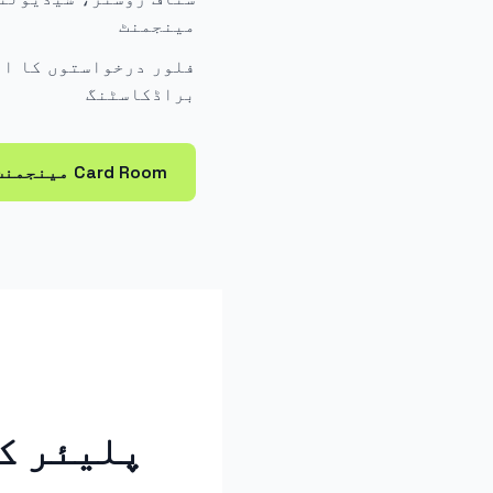
مینجمنٹ
فلور درخواستوں کا ان
براڈکاسٹنگ
Card Room مینجمنٹ کو دریافت کریں →
پلیئر ک