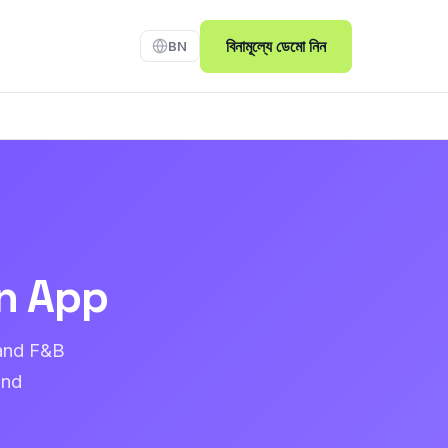
বিনামূল্যে ডেমো নিন
BN
n App
 and F&B
and