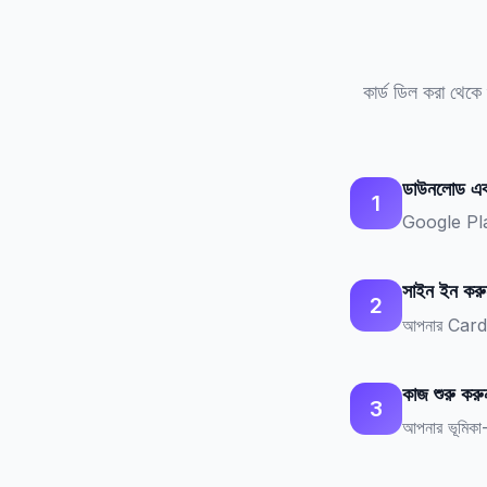
কার্ড ডিল করা থেকে 
ডাউনলোড এব
1
Google Pl
সাইন ইন করু
2
আপনার Cardr
কাজ শুরু করু
3
আপনার ভূমিকা-ন