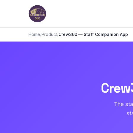
Home
/
Product
/
Crew360 — Staff Companion App
Crew
The sta
st