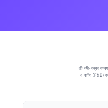
এটি কর্মী-বান্ধব কম
ও পানীয় (F&B) কর্