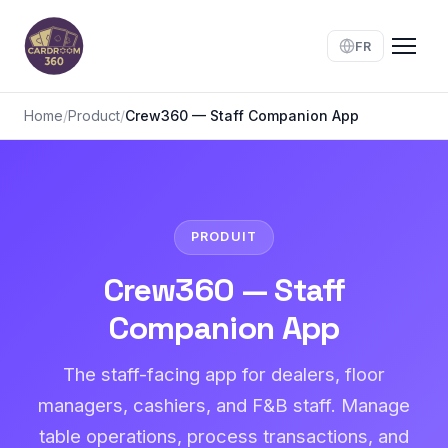
FR
Home
/
Product
/
Crew360 — Staff Companion App
PRODUIT
Crew360 — Staff
Companion App
The staff-facing app for dealers, floor
managers, cashiers, and F&B staff. Manage
table operations, process transactions, and