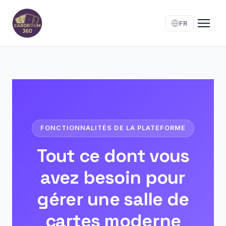
FR
FONCTIONNALITÉS DE LA PLATEFORME
Tout ce dont vous
avez besoin pour
gérer une salle de
cartes moderne