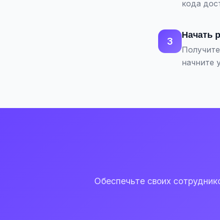
кода дос
Начать 
3
Получите
начните 
Обеспечьте своих сотрудник