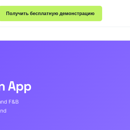
Получить бесплатную демонстрацию
n App
 and F&B
and