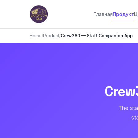
Главная
Продукт
Ц
Home
/
Product
/
Crew360 — Staff Companion App
Crew
The sta
st