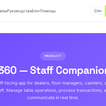
ены
Руководства
Блог
Помощь
RU
PRODUCT
360 — Staff Companio
ff-facing app for dealers, floor managers, cashiers,
aff. Manage table operations, process transactions, 
communicate in real time.