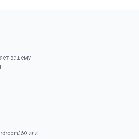
ляет вашему
.
ardroom360 или