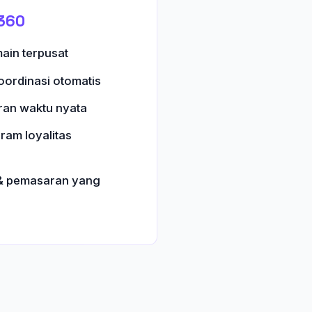
360
ain terpusat
oordinasi otomatis
oran waktu nyata
am loyalitas
 & pemasaran yang