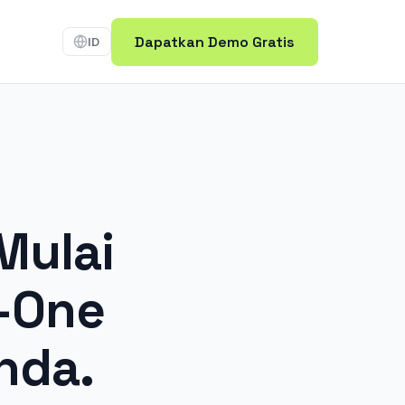
Dapatkan Demo Gratis
ID
Mulai
n-One
nda.