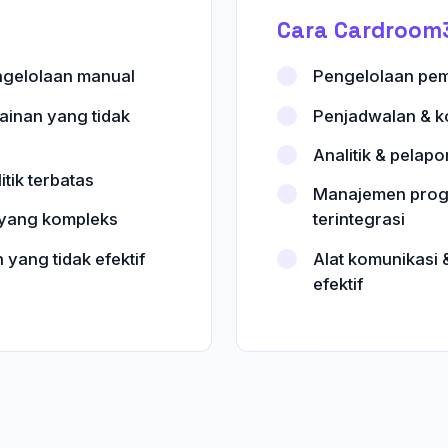
Cara Cardroom
ngelolaan manual
Pengelolaan pem
inan yang tidak
Penjadwalan & k
Analitik & pelap
tik terbatas
Manajemen progr
 yang kompleks
terintegrasi
yang tidak efektif
Alat komunikasi
efektif