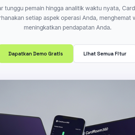
tar tunggu pemain hingga analitik waktu nyata, Ca
hanakan setiap aspek operasi Anda, menghemat 
meningkatkan pendapatan Anda.
Dapatkan Demo Gratis
Lihat Semua Fitur