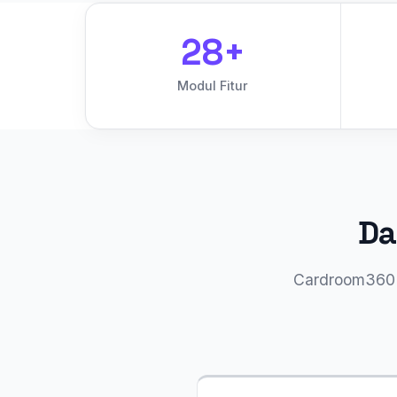
28+
Modul Fitur
Da
Cardroom360 s