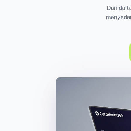
Dari daf
menyeder