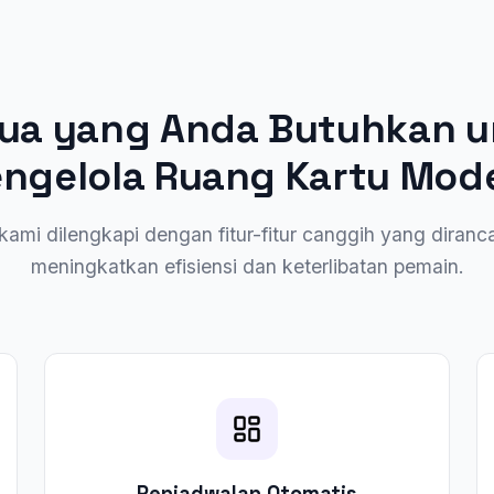
ua yang Anda Butuhkan u
ngelola Ruang Kartu Mod
kami dilengkapi dengan fitur-fitur canggih yang diran
meningkatkan efisiensi dan keterlibatan pemain.
Penjadwalan Otomatis