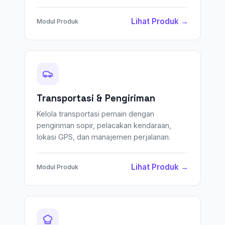
Lihat Produk →
Modul Produk
Transportasi & Pengiriman
Kelola transportasi pemain dengan
pengiriman sopir, pelacakan kendaraan,
lokasi GPS, dan manajemen perjalanan.
Lihat Produk →
Modul Produk