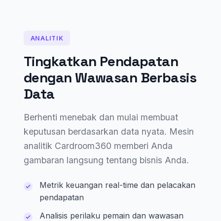
ANALITIK
Tingkatkan Pendapatan
dengan Wawasan Berbasis
Data
Berhenti menebak dan mulai membuat
keputusan berdasarkan data nyata. Mesin
analitik Cardroom360 memberi Anda
gambaran langsung tentang bisnis Anda.
Metrik keuangan real-time dan pelacakan
pendapatan
Analisis perilaku pemain dan wawasan