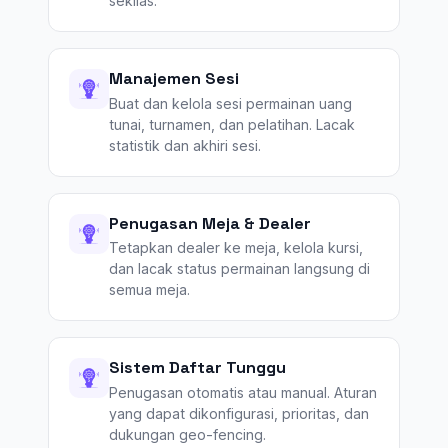
sekilas.
Manajemen Sesi
Buat dan kelola sesi permainan uang
tunai, turnamen, dan pelatihan. Lacak
statistik dan akhiri sesi.
Penugasan Meja & Dealer
Tetapkan dealer ke meja, kelola kursi,
dan lacak status permainan langsung di
semua meja.
Sistem Daftar Tunggu
Penugasan otomatis atau manual. Aturan
yang dapat dikonfigurasi, prioritas, dan
dukungan geo-fencing.