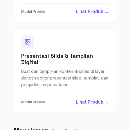
Lihat Produk →
Modul Produk
Presentasi Slide & Tampilan
Digital
Buat dan tampilkan konten dinamis di layar
dengan editor presentasi slide, templat, dan
penjadwalan pemutaran.
Lihat Produk →
Modul Produk