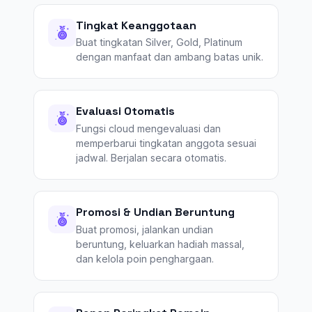
Tingkat Keanggotaan
Buat tingkatan Silver, Gold, Platinum
dengan manfaat dan ambang batas unik.
Evaluasi Otomatis
Fungsi cloud mengevaluasi dan
memperbarui tingkatan anggota sesuai
jadwal. Berjalan secara otomatis.
Promosi & Undian Beruntung
Buat promosi, jalankan undian
beruntung, keluarkan hadiah massal,
dan kelola poin penghargaan.