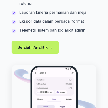
retensi
Laporan kinerja permainan dan meja
Ekspor data dalam berbagai format
Telemetri sistem dan log audit admin
Jelajahi Analitik →