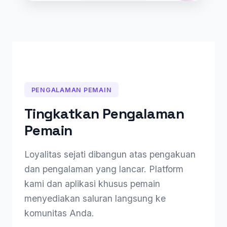
PENGALAMAN PEMAIN
Tingkatkan Pengalaman
Pemain
Loyalitas sejati dibangun atas pengakuan
dan pengalaman yang lancar. Platform
kami dan aplikasi khusus pemain
menyediakan saluran langsung ke
komunitas Anda.