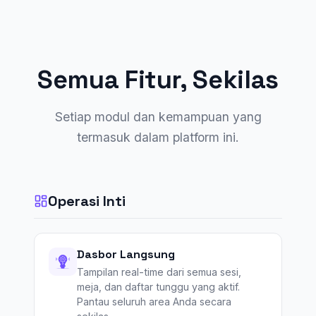
Semua Fitur, Sekilas
Setiap modul dan kemampuan yang
termasuk dalam platform ini.
Operasi Inti
Dasbor Langsung
Tampilan real-time dari semua sesi,
meja, dan daftar tunggu yang aktif.
Pantau seluruh area Anda secara