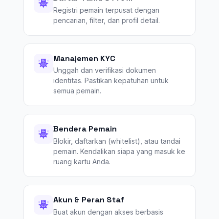
Registri pemain terpusat dengan
pencarian, filter, dan profil detail.
Manajemen KYC
Unggah dan verifikasi dokumen
identitas. Pastikan kepatuhan untuk
semua pemain.
Bendera Pemain
Blokir, daftarkan (whitelist), atau tandai
pemain. Kendalikan siapa yang masuk ke
ruang kartu Anda.
Akun & Peran Staf
Buat akun dengan akses berbasis