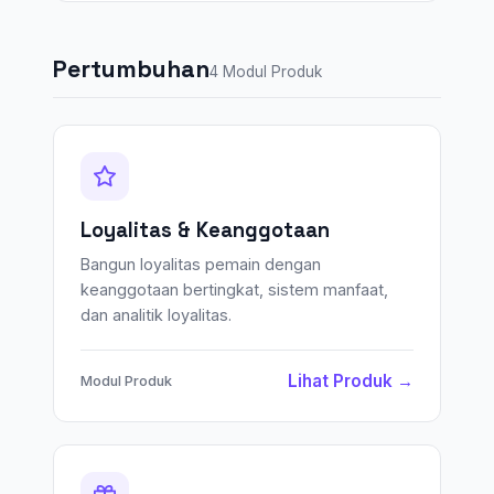
Pertumbuhan
4 Modul Produk
Loyalitas & Keanggotaan
Bangun loyalitas pemain dengan
keanggotaan bertingkat, sistem manfaat,
dan analitik loyalitas.
Lihat Produk →
Modul Produk