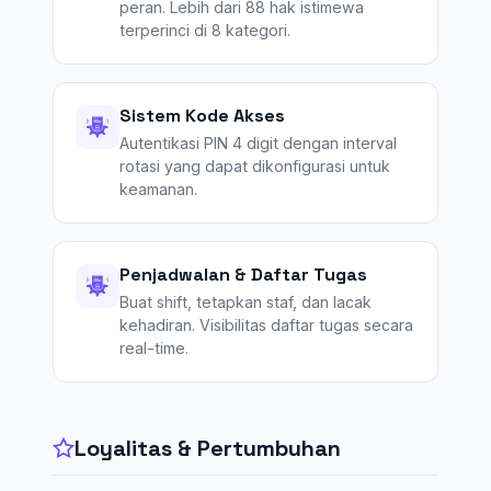
peran. Lebih dari 88 hak istimewa
terperinci di 8 kategori.
Sistem Kode Akses
Autentikasi PIN 4 digit dengan interval
rotasi yang dapat dikonfigurasi untuk
keamanan.
Penjadwalan & Daftar Tugas
Buat shift, tetapkan staf, dan lacak
kehadiran. Visibilitas daftar tugas secara
real-time.
Loyalitas & Pertumbuhan