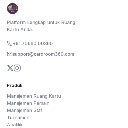
Platform Lengkap untuk Ruang
Kartu Anda.
+91 70660 00360
support@cardroom360.com
Produk
Manajemen Ruang Kartu
Manajemen Pemain
Manajemen Staf
Turnamen
Analitik