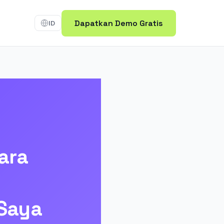
Dapatkan Demo Gratis
ID
ara
Saya