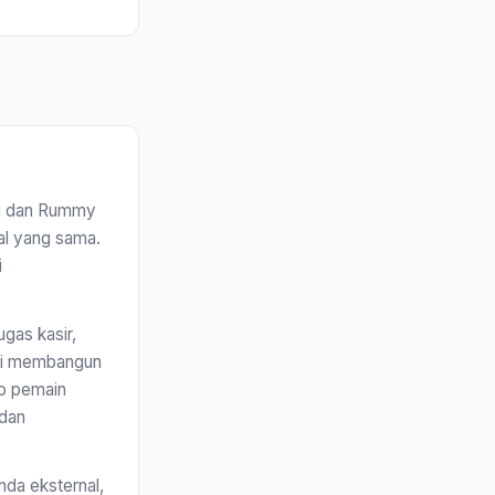
tti dan Rummy
al yang sama.
i
gas kasir,
Kami membangun
ap pemain
 dan
nda eksternal,