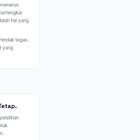
s-menerus
bertengkar
dalah hal yang
tindak tegas.
at yang
Tetap.
pelatihan
ntuk
n.