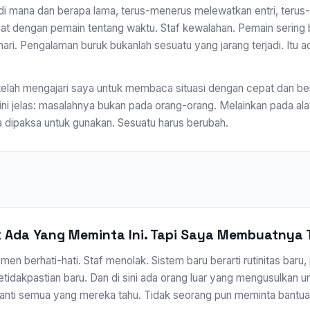
di mana dan berapa lama, terus-menerus melewatkan entri, teru
at dengan pemain tentang waktu. Staf kewalahan. Pemain sering 
hari. Pengalaman buruk bukanlah sesuatu yang jarang terjadi. Itu a
telah mengajari saya untuk membaca situasi dengan cepat dan ber
 ini jelas: masalahnya bukan pada orang-orang. Melainkan pada al
 dipaksa untuk gunakan. Sesuatu harus berubah.
k Ada Yang Meminta Ini. Tapi Saya Membuatnya 
en berhati-hati. Staf menolak. Sistem baru berarti rutinitas baru, 
etidakpastian baru. Dan di sini ada orang luar yang mengusulkan u
nti semua yang mereka tahu. Tidak seorang pun meminta bantua