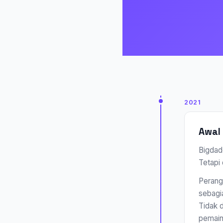
2021
Awal
Bigdadd
Tetapi 
Perang
sebagia
Tidak d
pemain