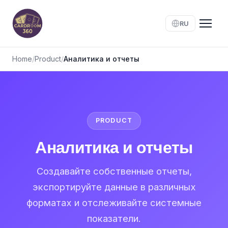
RU
Home
/
Product
/
Аналитика и отчеты
PRODUCT
Аналитика и отчеты
Создавайте собственные отчеты,
экспортируйте данные в различных
форматах и отслеживайте системные
показатели.