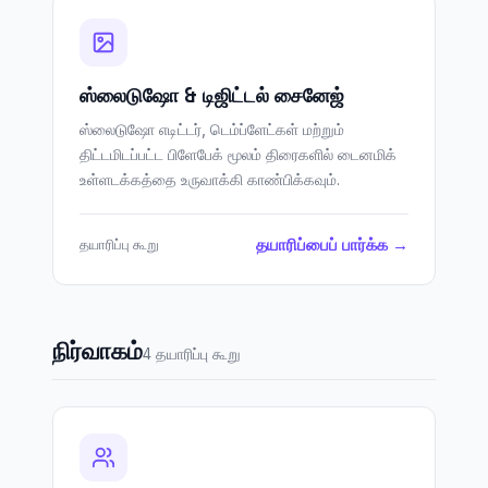
ஸ்லைடுஷோ & டிஜிட்டல் சைனேஜ்
ஸ்லைடுஷோ எடிட்டர், டெம்ப்ளேட்கள் மற்றும்
திட்டமிடப்பட்ட பிளேபேக் மூலம் திரைகளில் டைனமிக்
உள்ளடக்கத்தை உருவாக்கி காண்பிக்கவும்.
தயாரிப்பைப் பார்க்க →
தயாரிப்பு கூறு
நிர்வாகம்
4 தயாரிப்பு கூறு