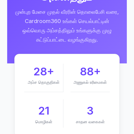
முன்புற மேசை முதல் வீரரின் தொலைபேசி வரை,
Cardroom360 உங்கள் செயல்பாட்டின்
ஒவ்வொரு அம்சத்திலும் உங்களுக்கு முழு
கட்டுப்பாட்டை வழங்குகிறது.
28+
88+
அம்ச தொகுதிகள்
அணுகல் உரிமைகள்
21
3
மொழிகள்
சாதன வகைகள்