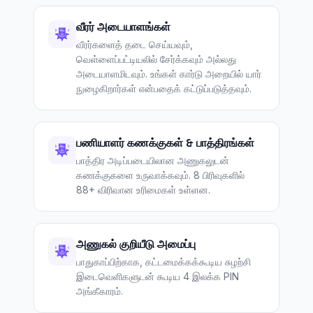
வீரர் அடையாளங்கள்
வீரர்களைத் தடை செய்யவும்,
வெள்ளைப்பட்டியலில் சேர்க்கவும் அல்லது
அடையாளமிடவும். உங்கள் கார்டு அறையில் யார்
நுழைகிறார்கள் என்பதைக் கட்டுப்படுத்தவும்.
பணியாளர் கணக்குகள் & பாத்திரங்கள்
பாத்திர அடிப்படையிலான அணுகலுடன்
கணக்குகளை உருவாக்கவும். 8 பிரிவுகளில்
88+ விரிவான உரிமைகள் உள்ளன.
அணுகல் குறியீடு அமைப்பு
பாதுகாப்பிற்காக, கட்டமைக்கக்கூடிய சுழற்சி
இடைவெளிகளுடன் கூடிய 4 இலக்க PIN
அங்கீகாரம்.