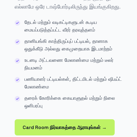
எல்லாமே ஒரே டாஷ்போர்டிலிருந்து இயங்குகிறது.
தேடல் மற்றும் வடிகட்டிகளுடன் கூடிய
மையப்படுத்தப்பட்ட வீரர் தரவுத்தளம்
தானியங்கி காத்திருப்புப் பட்டியல், தானாக
ஒதுக்கீடு அல்லது கைமுறையாக இடமாற்றம்
உடனடி அட்டவணை மேலாண்மை மற்றும் டீலர்
நியமனம்
பணியாளர் பட்டியல்கள், திட்டமிடல் மற்றும் ஷிஃப்ட்
மேலாண்மை
தரைக் கோரிக்கை கையாளுதல் மற்றும் நிலை
ஒளிபரப்பு
Card Room நிர்வாகத்தை ஆராயுங்கள் →