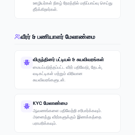
ஊழியர்கள் நிகழ் நேரத்தில் மதிப்பாய்வு செய்து
தீர்க்கிறார்கள்.
வீரர் & பணியாளர் மேலாண்மை
விருந்தினர் பட்டியல் & சுயவிவரங்கள்
மையப்படுத்தப்பட்ட வீரர் பதிவேடு, தேடல்,
வடிகட்டிகள் மற்றும் விரிவான
சுயவிவரங்களுடன்.
KYC மேலாண்மை
ஆவணங்களை பதிவேற்றி சரிபார்க்கவும்.
அனைத்து வீரர்களுக்கும் இணக்கத்தை
பராமரிக்கவும்.