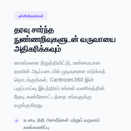
புள்ளிவிவரங்கள்
தரவு சார்ந்த
நுண்ணறிவுகளுடன் வருவாயை
அதிகரிக்கவும்
ஊகங்களை நிறுத்திவிட்டு, உண்மையான
தரவின் அடிப்படையில் முடிவுகளை எடுக்கத்
தொடங்குங்கள். Cardroom360 இன்
பகுப்பாய்வு இயந்திரம் உங்கள் வணிகத்தின்
நேரடி கண்ணோட்டத்தை உங்களுக்கு
வழங்குகிறது.
உடனடி நிதி அளவீடுகள் மற்றும் வருவாய்
கண்காணிப்பு