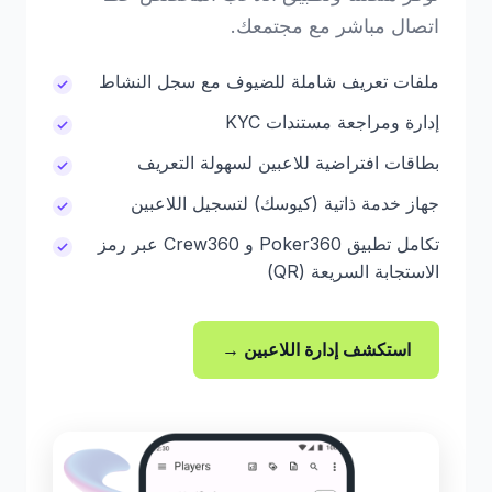
اتصال مباشر مع مجتمعك.
ملفات تعريف شاملة للضيوف مع سجل النشاط
إدارة ومراجعة مستندات KYC
بطاقات افتراضية للاعبين لسهولة التعريف
جهاز خدمة ذاتية (كيوسك) لتسجيل اللاعبين
تكامل تطبيق Poker360 و Crew360 عبر رمز
الاستجابة السريعة (QR)
استكشف إدارة اللاعبين →