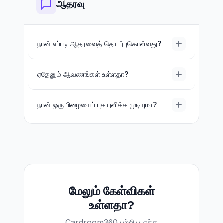
ஆதரவு
நான் எப்படி ஆதரவைத் தொடர்புகொள்வது?
ஏதேனும் ஆவணங்கள் உள்ளதா?
நான் ஒரு பிழையைப் புகாரளிக்க முடியுமா?
மேலும் கேள்விகள்
உள்ளதா?
Cardroom360 பற்றிய எந்த