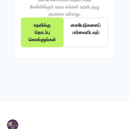
கேள்விக்கும் உதவ எங்கள் உதவி குழு
தயாராக உள்ளது.
உதவிக்கு
கையேடுகளைப்
தொடர்பு
பார்வையிடவும்
கொள்ளுங்கள்