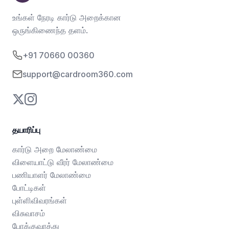
உங்கள் நேரடி கார்டு அறைக்கான
ஒருங்கிணைந்த தளம்.
+91 70660 00360
support@cardroom360.com
தயாரிப்பு
கார்டு அறை மேலாண்மை
விளையாட்டு வீரர் மேலாண்மை
பணியாளர் மேலாண்மை
போட்டிகள்
புள்ளிவிவரங்கள்
விசுவாசம்
போக்குவரத்து