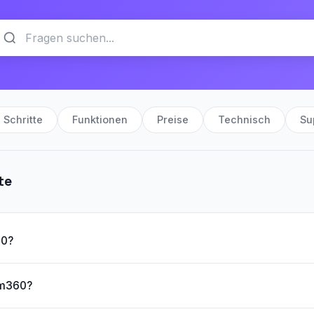
 Schritte
Funktionen
Preise
Technisch
Su
te
60?
om360?