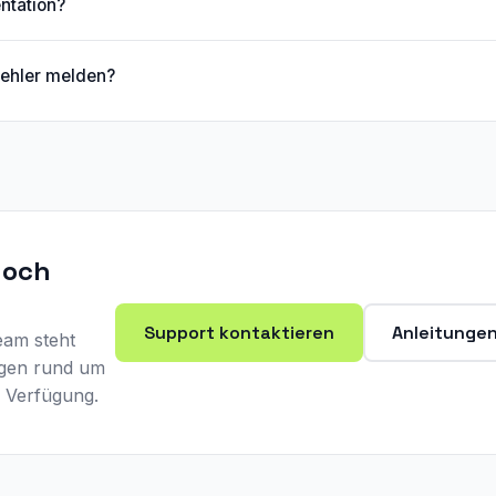
ntation?
Fehler melden?
noch
Support kontaktieren
Anleitunge
am steht
agen rund um
 Verfügung.