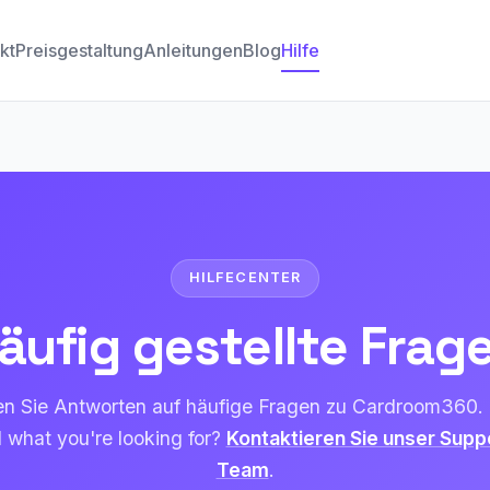
kt
Preisgestaltung
Anleitungen
Blog
Hilfe
HILFECENTER
äufig gestellte Frag
en Sie Antworten auf häufige Fragen zu Cardroom360. 
d what you're looking for?
Kontaktieren Sie unser Supp
Team
.