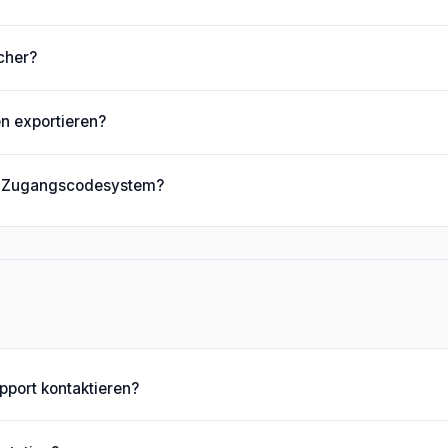
cher?
n exportieren?
as Zugangscodesystem?
pport kontaktieren?