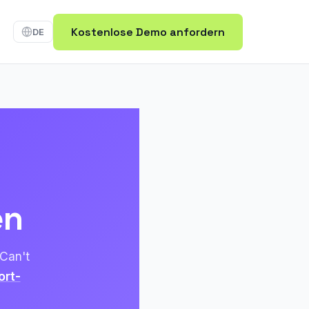
Kostenlose Demo anfordern
DE
en
Can't
ort-