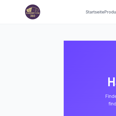
Startseite
Produ
H
Find
fin