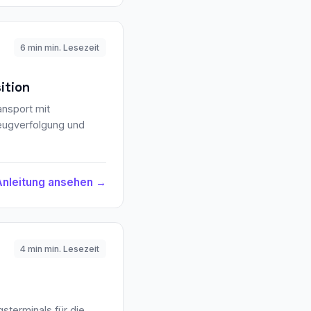
6 min min. Lesezeit
ition
ansport mit
eugverfolgung und
Anleitung ansehen →
4 min min. Lesezeit
sterminals für die