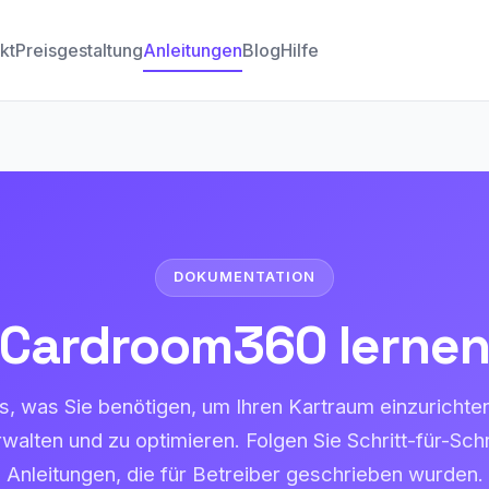
kt
Preisgestaltung
Anleitungen
Blog
Hilfe
DOKUMENTATION
Cardroom360 lerne
es, was Sie benötigen, um Ihren Kartraum einzurichten
walten und zu optimieren. Folgen Sie Schritt-für-Schr
Anleitungen, die für Betreiber geschrieben wurden.