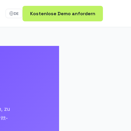
Kostenlose Demo anfordern
DE
n
, zu
itt-