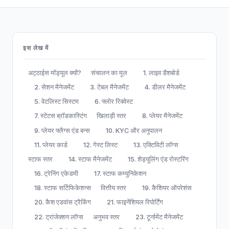
इस लेख में
अट्ठाईस मॉड्यूल क्यों?
संचालन का मूल
1. लाइव डैशबोर्ड
2. सेशन मैनेजमेंट
3. टेबल मैनेजमेंट
4. डीलर मैनेजमेंट
5. वेटलिस्ट सिस्टम
6. फ्लोर रिक्वेस्ट
7. स्टेटस ब्रॉडकास्टिंग
खिलाड़ी स्तर
8. प्लेयर मैनेजमेंट
9. प्लेयर फ्लैग्स एंड बन्स
10. KYC और अनुपालन
11. प्लेयर कार्ड
12. गेस्ट लिस्ट
13. एक्टिविटी लॉग्स
स्टाफ स्तर
14. स्टाफ मैनेजमेंट
15. शेड्यूलिंग एंड रोस्टरिंग
16. ट्रेनिंग एकेडमी
17. स्टाफ कम्युनिकेशन
18. स्टाफ सर्टिफिकेशन्स
वित्तीय स्तर
19. कैशियर ऑपरेशंस
20. कैश एडवांस ट्रैकिंग
21. फाइनेंशियल रिपोर्टिंग
22. ट्रांजेक्शन लॉग्स
अनुभव स्तर
23. टूर्नामेंट मैनेजमेंट